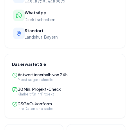
+49-8709-6489972
WhatsApp
Direkt schreiben
Standort
Landshut, Bayern
Das erwartet Sie
Antwort innerhalb von 24h
Meist sogar schneller
30 Min. Projekt-Check
Klarheit für Ihr Projekt
DSGVO-konform
Ihre Daten sind sicher